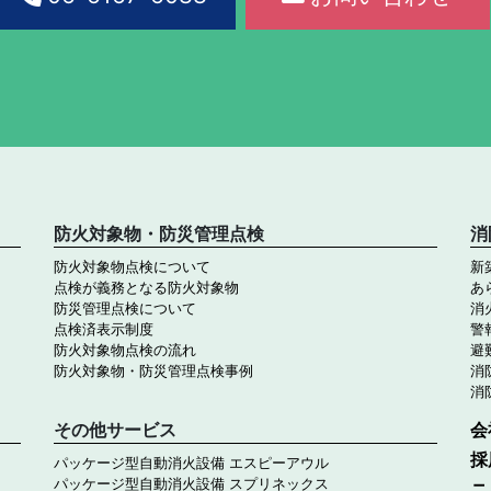
防火対象物・防災管理点検
消
防火対象物点検について
新
点検が義務となる防火対象物
あ
防災管理点検について
消
点検済表示制度
警
防火対象物点検の流れ
避
防火対象物・防災管理点検事例
消
消
その他サービス
会
採
パッケージ型自動消火設備 エスピーアウル
パッケージ型自動消火設備 スプリネックス
ニ