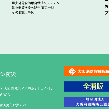
風力発電設備用自動消火システム
お
消火器等機器の販売 商品一覧
プ
その他施工事例
大阪府大阪市城東区東中浜8丁目-1-10
-6088
庫県淡路市郡家259 1F