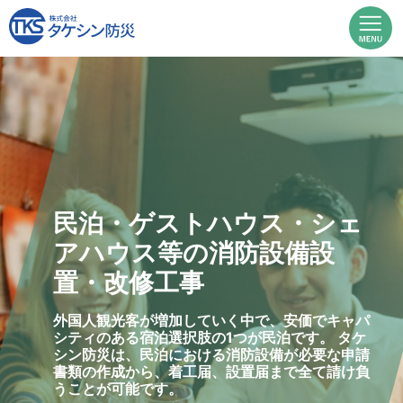
トハウス・シェ
安心確実な
の消防設備設
施工信頼の
事
点検
ていく中で、安価でキャパ
タケシン防災は、お客
肢の1つが民泊です。 タケ
設置等の各種サービス
ける消防設備が必要な申請
「安心」と「安全」を
届、設置届まで全て請け負
イオニアとして、常に
ンジしていきます。