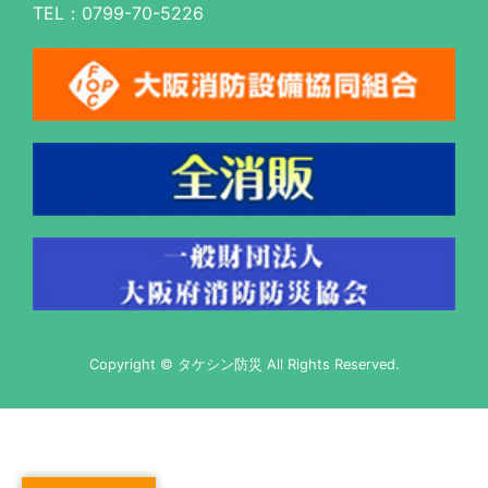
TEL：
0799-70-5226
Copyright © タケシン防災 All Rights Reserved.