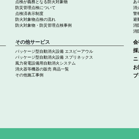
点検が義務となる防火対象物
あ
防災管理点検について
消
点検済表示制度
警
防火対象物点検の流れ
避
防火対象物・防災管理点検事例
消
消
その他サービス
会
採
パッケージ型自動消火設備 エスピーアウル
パッケージ型自動消火設備 スプリネックス
ニ
風力発電設備用自動消火システム
お
消火器等機器の販売 商品一覧
プ
その他施工事例